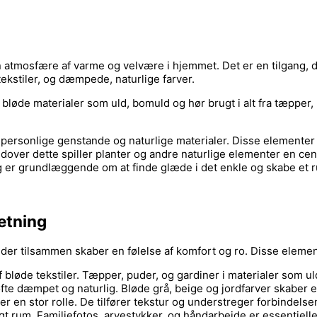
atmosfære af varme og velvære i hjemmet. Det er en tilgang, der
kstiler, og dæmpede, naturlige farver.
 bløde materialer som uld, bomuld og hør brugt i alt fra tæpper,
e personlige genstande og naturlige materialer. Disse elementer 
dover dette spiller planter og andre naturlige elementer en centr
ing er grundlæggende om at finde glæde i det enkle og skabe et 
retning
der tilsammen skaber en følelse af komfort og ro. Disse elemen
f bløde tekstiler. Tæpper, puder, og gardiner i materialer som ul
 ofte dæmpet og naturlig. Bløde grå, beige og jordfarver skabe
r en stor rolle. De tilfører tekstur og understreger forbindelsen
 rum. Familiefotos, arvestykker, og håndarbejde er essentielle f