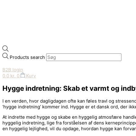
Products search
B2B login
0,0
kr.
0
Kurv
Hygge indretning: Skab et varmt og ind
I en verden, hvor dagligdagen ofte kan føles travl og stressend
‘hygge indretning’ kommer ind. Hygge er et dansk ord, der ik
At indrette med hygge og skabe en hyggelig atmosfære handler
hyggelig indretning, lige fra forståelsen af dens kerneprincipp
en hyggelig lejlighed, vil du opdage, hvordan hygge kan forvan