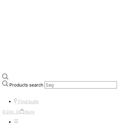
Products search
Find butik
0,0
kr.
0
Kurv