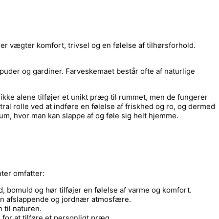
 vægter komfort, trivsel og en følelse af tilhørsforhold.
 puder og gardiner. Farveskemaet består ofte af naturlige
ikke alene tilføjer et unikt præg til rummet, men de fungerer
al rolle ved at indføre en følelse af friskhed og ro, og dermed
rum, hvor man kan slappe af og føle sig helt hjemme.
ter omfatter:
d, bomuld og hør tilføjer en følelse af varme og komfort.
r en afslappende og jordnær atmosfære.
 til naturen.
or at tilføre et personligt præg.