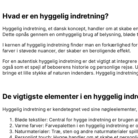
Hvad er en hyggelig indretning?
Hyggelig indretning, et dansk koncept, handler om at skabe en 
Dette opnås gennem en omhyggelig brug af belysning, bløde te
I kernen af hyggelig indretning finder man en forkærlighed for
farver i støvede nuancer, der skaber en beroligende effekt.
For en autentisk hyggelig indretning er det vigtigt at integrer
også som et spejl af beboerens historie og personlige rejse. U
bringe et lille stykke af naturen indendørs. Hyggelig indretn
De vigtigste elementer i en hyggelig ind
Hyggelig indretning er kendetegnet ved sine nøgleelementer, 
Bløde tekstiler: Central for hygge indretning er brugen a
Varme farver: Farvepaletten i en hyggelig indretning er
Naturmaterialer: Træ, sten og andre naturmaterialer spille
Personligt touch: Hygge handler om at skabe et personligt