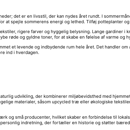
neder; det er en livsstil, der kan nydes året rundt. I sommer
r for at spejle sommerens energi og lethed. Tilføj potteplanter og
tekstiler, rigere farver og hyggelig belysning. Lange gardiner i 
be røde og gyldne toner, for at skabe en følelse af varme og h
emmet et levende og indbydende rum hele året. Det handler om a
ære ind i hverdagen.
naturlig udvikling, der kombinerer miljøbevidsthed med hjemmet
lige materialer, såsom upcycled træ eller økologiske tekstiler,
rk og små producenter, hvilket skaber en forbindelse til lokal
personlig indretning, der fortæller en historie og støtter bæred