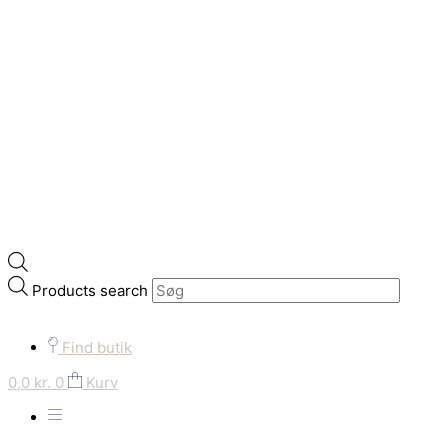
Products search
Find butik
0,0
kr.
0
Kurv