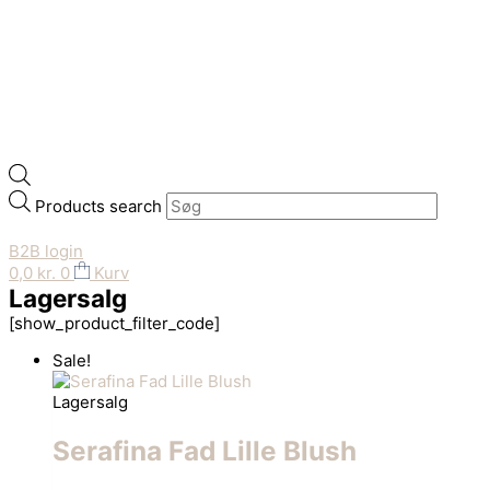
Products search
B2B login
0,0
kr.
0
Kurv
Lagersalg
[show_product_filter_code]
Sale!
Lagersalg
Serafina Fad Lille Blush