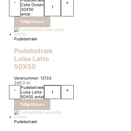
Pudebetræk
-
+
Celia Ocean
30X50
antal
Tilføj til kurv
Pudebetræk
Pudebetræk
Luisa Latte
50X50
Varenummer: 12133
249,0
kr.
Pudebetræk
-
+
Luisa Latte
50X50 antal
Tilføj til kurv
Pudebetræk