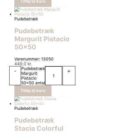
Tilføj til kurv
Pudebetræk
Pudebetræk
Margurit Pistacio
50×50
Varenummer: 13050
449,0
kr.
Pudebetræk
-
+
Margurit
Pistacio
50x50 antal
Tilføj til kurv
Pudebetræk
Pudebetræk
Stacia Colorful