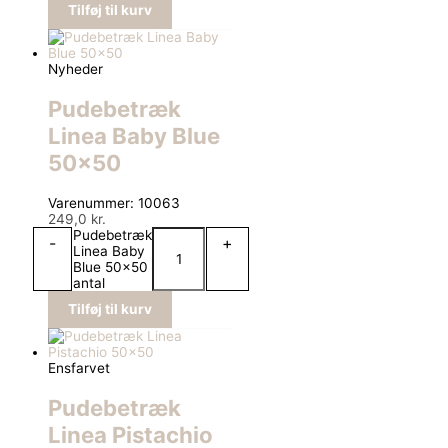
Tilføj til kurv
Nyheder
Pudebetræk
Linea Baby Blue
50×50
Varenummer: 10063
249,0
kr.
Pudebetræk
-
+
Linea Baby
Blue 50x50
antal
Tilføj til kurv
Ensfarvet
Pudebetræk
Linea Pistachio