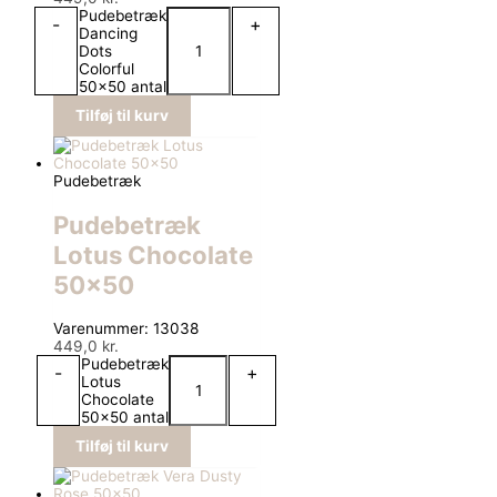
Pudebetræk
-
+
Dancing
Dots
Colorful
50x50 antal
Tilføj til kurv
Pudebetræk
Pudebetræk
Lotus Chocolate
50×50
Varenummer: 13038
449,0
kr.
Pudebetræk
-
+
Lotus
Chocolate
50x50 antal
Tilføj til kurv