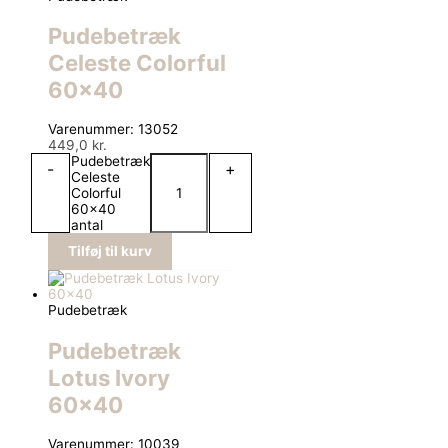
Pudebetræk
Celeste Colorful
60×40
Varenummer: 13052
449,0
kr.
Pudebetræk
-
+
Celeste
Colorful
60x40
antal
Tilføj til kurv
Pudebetræk
Pudebetræk
Lotus Ivory
60×40
Varenummer: 10039