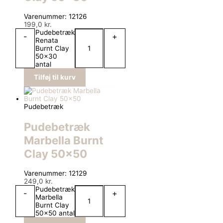
Varenummer: 12126
199,0
kr.
Pudebetræk
-
+
Renata
Burnt Clay
50x30
antal
Tilføj til kurv
Pudebetræk
Pudebetræk
Marbella Burnt
Clay 50×50
Varenummer: 12129
249,0
kr.
Pudebetræk
-
+
Marbella
Burnt Clay
50x50 antal