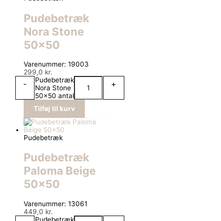
Pudebetræk
Nora Stone
50×50
Varenummer: 19003
299,0
kr.
Pudebetræk
-
+
Nora Stone
50x50 antal
Tilføj til kurv
Pudebetræk
Pudebetræk
Paloma Beige
50×50
Varenummer: 13061
449,0
kr.
Pudebetræk