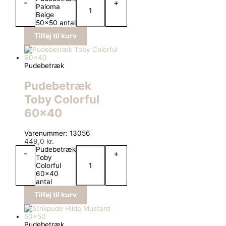
-
+
Paloma
Beige
50x50 antal
Tilføj til kurv
Pudebetræk
Pudebetræk
Toby Colorful
60×40
Varenummer: 13056
449,0
kr.
Pudebetræk
-
+
Toby
Colorful
60x40
antal
Tilføj til kurv
Pudebetræk