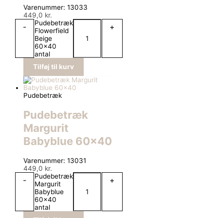
Varenummer: 13033
449,0
kr.
Pudebetræk
-
+
Flowerfield
Beige
60x40
antal
Tilføj til kurv
Pudebetræk
Pudebetræk
Margurit
Babyblue 60×40
Varenummer: 13031
449,0
kr.
Pudebetræk
-
+
Margurit
Babyblue
60x40
antal