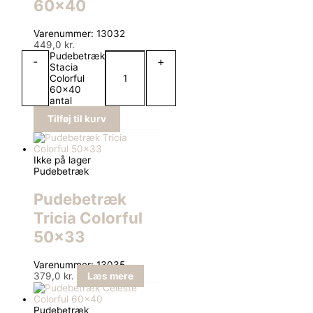
60×40
Varenummer: 13032
449,0
kr.
Pudebetræk
-
+
Stacia
Colorful
60x40
antal
Tilføj til kurv
Ikke på lager
Pudebetræk
Pudebetræk
Tricia Colorful
50×33
Varenummer: 13035
379,0
kr.
Læs mere
Pudebetræk