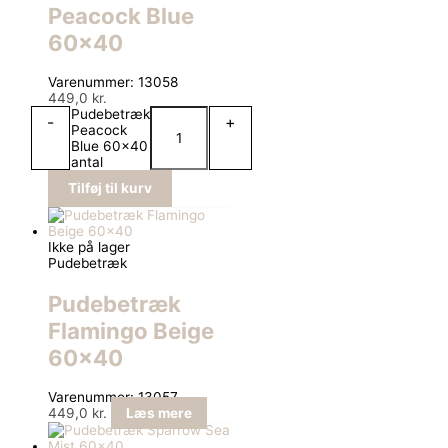
Peacock Blue
60×40
Varenummer: 13058
449,0
kr.
Pudebetræk
-
+
Peacock
Blue 60x40
antal
Tilføj til kurv
Ikke på lager
Pudebetræk
Pudebetræk
Flamingo Beige
60×40
Varenummer: 13057
449,0
kr.
Læs mere