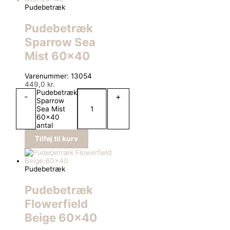
Pudebetræk
Pudebetræk
Sparrow Sea
Mist 60×40
Varenummer: 13054
449,0
kr.
Pudebetræk
-
+
Sparrow
Sea Mist
60x40
antal
Tilføj til kurv
Pudebetræk
Pudebetræk
Flowerfield
Beige 60×40