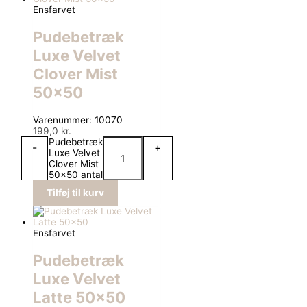
Ensfarvet
Pudebetræk
Luxe Velvet
Clover Mist
50×50
Varenummer: 10070
199,0
kr.
Pudebetræk
-
+
Luxe Velvet
Clover Mist
50x50 antal
Tilføj til kurv
Ensfarvet
Pudebetræk
Luxe Velvet
Latte 50×50