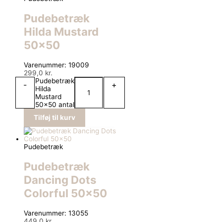
Pudebetræk
Hilda Mustard
50×50
Varenummer: 19009
299,0
kr.
Pudebetræk
-
+
Hilda
Mustard
50x50 antal
Tilføj til kurv
Pudebetræk
Pudebetræk
Dancing Dots
Colorful 50×50
Varenummer: 13055
449,0
kr.