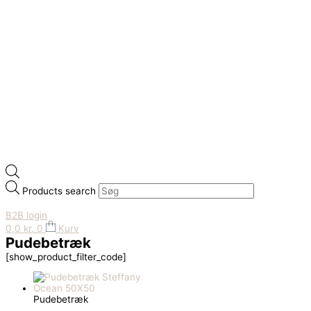
Products search
B2B login
0,0
kr.
0
Kurv
Pudebetræk
[show_product_filter_code]
Pudebetræk