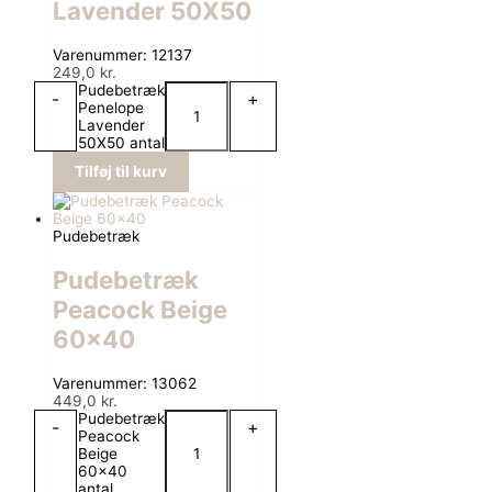
Lavender 50X50
Varenummer: 12137
249,0
kr.
Pudebetræk
-
+
Penelope
Lavender
50X50 antal
Tilføj til kurv
Pudebetræk
Pudebetræk
Peacock Beige
60×40
Varenummer: 13062
449,0
kr.
Pudebetræk
-
+
Peacock
Beige
60x40
antal