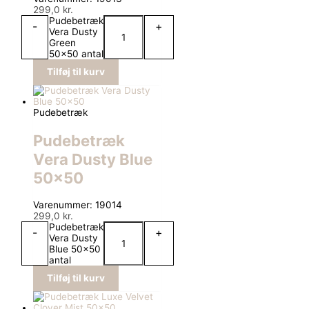
299,0
kr.
Pudebetræk
-
+
Vera Dusty
Green
50x50 antal
Tilføj til kurv
Pudebetræk
Pudebetræk
Vera Dusty Blue
50×50
Varenummer: 19014
299,0
kr.
Pudebetræk
-
+
Vera Dusty
Blue 50x50
antal
Tilføj til kurv