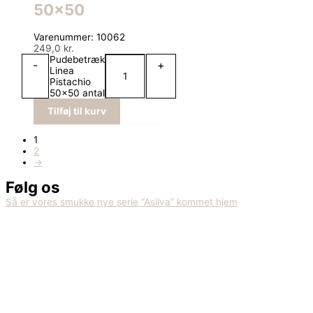
50×50
Varenummer: 10062
249,0
kr.
Pudebetræk
-
+
Linea
Pistachio
50x50 antal
Tilføj til kurv
1
2
→
Følg os
Så er vores smukke nye serie “Asilva” kommet hjem