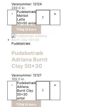
Varenummer: 12124
249,0
kr.
Pudebetræk
-
+
Marisol
Latte
50x50 antal
Tilføj til kurv
Pudebetræk
Pudebetræk
Adriana Burnt
Clay 50×30
Varenummer: 12127
199,0
kr.
Pudebetræk
-
+
Adriana
Burnt Clay
50x30
antal
Tilføj til kurv