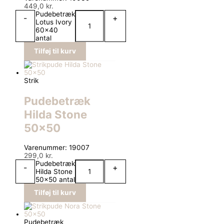
449,0
kr.
Pudebetræk
-
+
Lotus Ivory
60x40
antal
Tilføj til kurv
Strik
Pudebetræk
Hilda Stone
50×50
Varenummer: 19007
299,0
kr.
Pudebetræk
-
+
Hilda Stone
50x50 antal
Tilføj til kurv
Pudebetræk