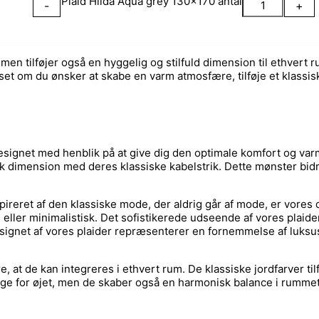
Plaid Hilda Aqua grey 130x170 antal
-
+
, men tilføjer også en hyggelig og stilfuld dimension til ethver
set om du ønsker at skabe en varm atmosfære, tilføje et klassisk 
esignet med henblik på at give dig den optimale komfort og var
sk dimension med deres klassiske kabelstrik. Dette mønster bidrag
nspireret af den klassiske mode, der aldrig går af mode, er vore
ller minimalistisk. Det sofistikerede udseende af vores plaider e
g designet af vores plaider repræsenterer en fornemmelse af luks
re, at de kan integreres i ethvert rum. De klassiske jordfarver 
gelige for øjet, men de skaber også en harmonisk balance i rumm