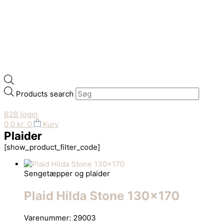
Products search
B2B login
0,0
kr.
0
Kurv
Plaider
[show_product_filter_code]
Sengetæpper og plaider
Plaid Hilda Stone 130×170
Varenummer: 29003