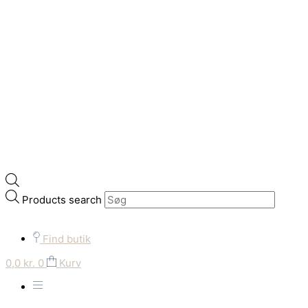
Products search
Find butik
0,0
kr.
0
Kurv