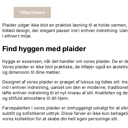
Tilføj til kurv
Plaider udgør ikke blot en praktisk løsning til at holde varmen
tidløst design, der elegant passer ind i enhver indretning. Uan
i ethvert miljø.
Find hyggen med plaider
Hygge er essensen, når det handler om vores plaider. De er d
Vores plaider er ikke blot praktiske, de tilføjer også en æsteti
og dimension til dine møbler.
Designet af vores plaider er præget af luksus og tidløs stil. I
ind i enhver indretning, uanset om den er moderne, traditionel e
løfte enhver indretning til et nyt niveau af stil. Kvaliteten o
og stilfuld atmosfære til dit hjem.
Farvepaletten i vores plaider er omhyggeligt udvalgt for at sik
subtilt og sofistikeret udtryk. Disse farver er ikke kun beha
vores kollektion for at skabe din helt egen personlige stil.