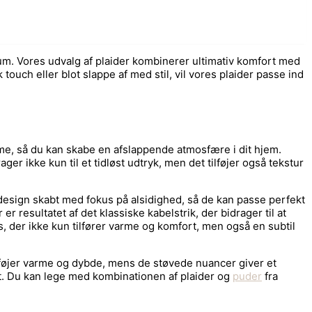
t rum. Vores udvalg af plaider kombinerer ultimativ komfort med
touch eller blot slappe af med stil, vil vores plaider passe ind
me, så du kan skabe en afslappende atmosfære i dit hjem.
er ikke kun til et tidløst udtryk, men det tilføjer også tekstur
s design skabt med fokus på alsidighed, så de kan passe perfekt
r resultatet af det klassiske kabelstrik, der bidrager til at
us, der ikke kun tilfører varme og komfort, men også en subtil
tilføjer varme og dybde, mens de støvede nuancer giver et
et. Du kan lege med kombinationen af plaider og
puder
fra