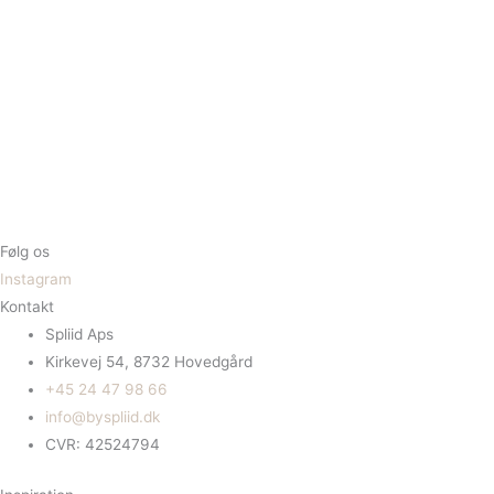
Følg os
Instagram
Kontakt
Spliid Aps
Kirkevej 54, 8732 Hovedgård
+45 24 47 98 66
info@byspliid.dk
CVR: 42524794