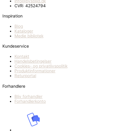
info@byspliid.dk
CVR: 42524794
Inspiration
Blog
Kataloger
Medie bibliotek
Kundeservice
Kontakt
Handelsbetingelser
Cookies- og privatlivspolitik
Produktinformationer
Returportal
Forhandlere
Bliv forhandler
Forhandlerkonto