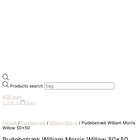
Products search
B2B login
0,0
kr.
0
Kurv
Forside
/
Pudebetræk
/
William Morris
/ Pudebetræk William Morris
Willow 50×50
Pudebetræk William Morris Willow 50×50