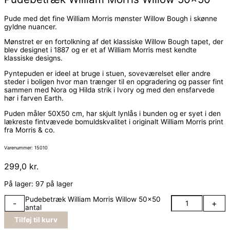
Pude med det fine William Morris mønster Willow Bough i skønne
gyldne nuancer.
Mønstret er en fortolkning af det klassiske Willow Bough tapet, der
blev designet i 1887 og er et af William Morris mest kendte
klassiske designs.
Pyntepuden er ideel at bruge i stuen, soveværelset eller andre
steder i boligen hvor man trænger til en opgradering og passer fint
sammen med Nora og Hilda strik i Ivory og med den ensfarvede
hør i farven Earth.
Puden måler 50X50 cm, har skjult lynlås i bunden og er syet i den
lækreste fintvævede bomuldskvalitet i originalt William Morris print
fra Morris & co.
Varenummer: 15010
299,0
kr.
På lager:
97 på lager
Pudebetræk William Morris Willow 50x50
-
+
antal
Tilføj til kurv