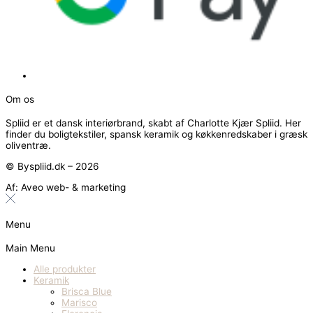
Om os
Spliid er et dansk interiørbrand, skabt af
Charlotte Kjær Spliid. Her
finder du
boligtekstiler, spansk keramik og køkkenredskaber i græsk
oliventræ.
© Byspliid.dk – 2026
Af: Aveo web- & marketing
Menu
Main Menu
Alle produkter
Keramik
Brisca Blue
Marisco