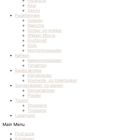
Florencia
Azul
Savoy
Pudebetræk
Gobelin
Mønstre
Striber og prikker
William Morris
Ensfarvet
Strik
Monteringspuder
Køkken
Køkkenredskaber
Tehætter
Badeværelse
Håndklæder
Kosmetik- og toilettasker
Sengetæpper og plaider
Sengetæpper
Plaider
Tasker
Shoppere
Totebags
Lagersalg
Main Menu
Find butik
Kataloger